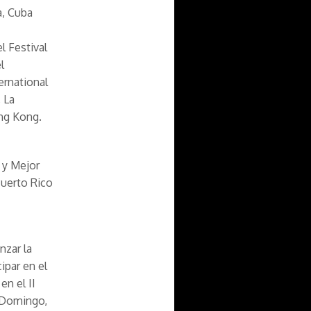
a, Cuba
l Festival
l
ernational
 La
ong Kong.
 y Mejor
Puerto Rico
nzar la
ipar en el
n el II
 Domingo,