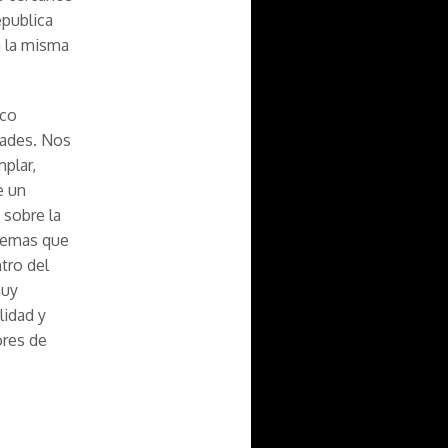
epublica
n la misma
ico
dades. Nos
plar,
e un
 sobre la
blemas que
tro del
muy
lidad y
ores de