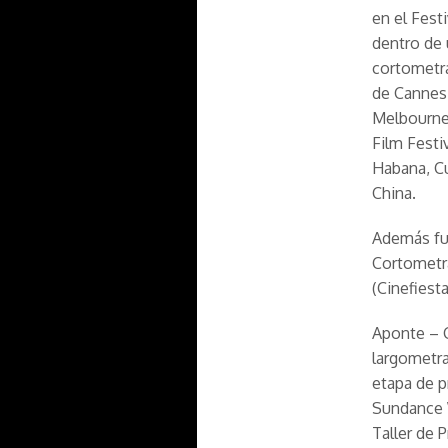
en el Fest
dentro de 
cortometra
de Cannes 
Melbourne 
Film Festi
Habana, Cu
China.
Además fu
Cortometra
(Cinefiesta
Aponte – C
largometra
etapa de p
Sundance W
Taller de 