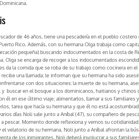
 Dominicana.
is
escador de 46 años, tiene una pescadería en el pueblo costero
 Puerto Rico. Además, con su hermana Olga trabaja como capit
arcación pequeña) buscando indocumentados en la costa de R
a. Olga se encarga de recoger a los indocumentados escondid
es da la comida que se roba de su trabajo como cocinera en el 
i recibe una llamada; le informan que su hermana ha sido asesi
enfrentarse con dos situaciones: la muerte de su hermana, ase
 y buscar en el bosque a los dominicanos, haitianos y chinos
con él en ese último viaje; alimentarlos, llamar a sus familiares
rlos, tarea que hacía su hermana y que él no está acostumbrad
arios días Noli sale junto a Aníbal (47), su compañero de pesca
 a pescar. Momento donde reflexiona y vemos su cotidianidad
y el velatorio de su hermana, Noli junto a Aníbal afrontan la bú
venta de los inmigrantes. Noli deberá involucrar a sus familiar