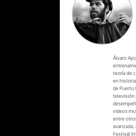
Álvaro Apo
entrenamie
teoría de 
en histori
de Puerto 
televisión
desempeño 
videos mus
entre otro
avanzada, 
Festival I