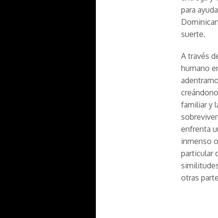
para ayuda
Dominicana
suerte.
A través d
humano ent
adentramos
creándonos
familiar y 
sobreviven
enfrenta u
inmenso oc
particular
similitude
otras part