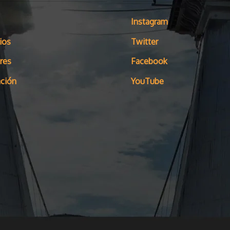
Instagram
ios
Twitter
res
Facebook
ción
YouTube