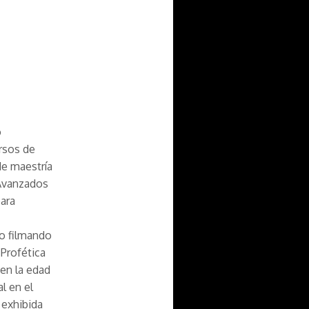
o
rsos de
de maestría
 Avanzados
ara
uo filmando
 Profética
 en la edad
l en el
 exhibida