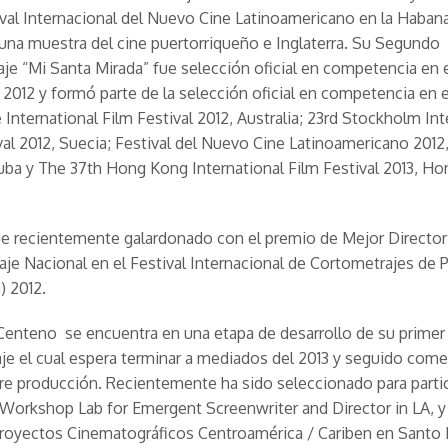
ival Internacional del Nuevo Cine Latinoamericano en la Haban
una muestra del cine puertorriqueño e Inglaterra. Su Segundo
je “Mi Santa Mirada” fue selección oficial en competencia en e
2012 y formó parte de la selección oficial en competencia en e
International Film Festival 2012, Australia; 23rd Stockholm Int
val 2012, Suecia; Festival del Nuevo Cine Latinoamericano 2012,
ba y The 37th Hong Kong International Film Festival 2013, H
e recientemente galardonado con el premio de Mejor Director
je Nacional en el Festival Internacional de Cortometrajes de 
) 2012.
enteno se encuentra en una etapa de desarrollo de su primer
je el cual espera terminar a mediados del 2013 y seguido come
re producción. Recientemente ha sido seleccionado para partic
orkshop Lab for Emergent Screenwriter and Director in LA, y e
Proyectos Cinematográficos Centroamérica / Cariben en Santo