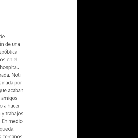
 de
án de una
epública
os en el
hospital.
nada. Noli
sinada por
 que acaban
 y amigos
o a hacer.
 y trabajos
. En medio
squeda,
es cercanos