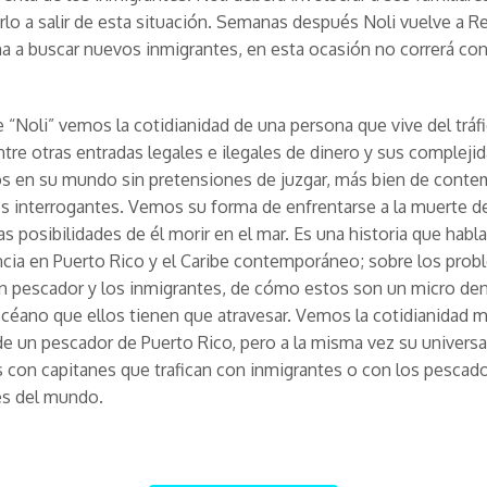
rlo a salir de esta situación. Semanas después Noli vuelve a R
 a buscar nuevos inmigrantes, en esta ocasión no correrá co
e “Noli” vemos la cotidianidad de una persona que vive del tráf
re otras entradas legales e ilegales de dinero y sus compleji
 en su mundo sin pretensiones de juzgar, más bien de contem
 interrogantes. Vemos su forma de enfrentarse a la muerte d
las posibilidades de él morir en el mar. Es una historia que habla
cia en Puerto Rico y el Caribe contemporáneo; sobre los pro
n pescador y los inmigrantes, de cómo estos son un micro den
éano que ellos tienen que atravesar. Vemos la cotidianidad 
 de un pescador de Puerto Rico, pero a la misma vez su universa
s con capitanes que trafican con inmigrantes o con los pescad
es del mundo.