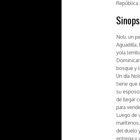
República
Sinops
Noli, un p
Aguadilla,
yola (emb
Dominican
bosque y l
Un día Nol
tiene que 
su esposo,
de llegar 
para vende
Luego de v
marítimos,
del duelo 
entrega y 