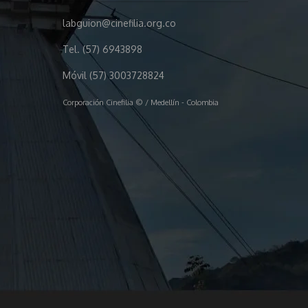
labguion@cinefilia.org.co
Tel. (57) 6943898
Móvil (57) 3003728824
Corporación Cinefilia © / Medellín - Colombia