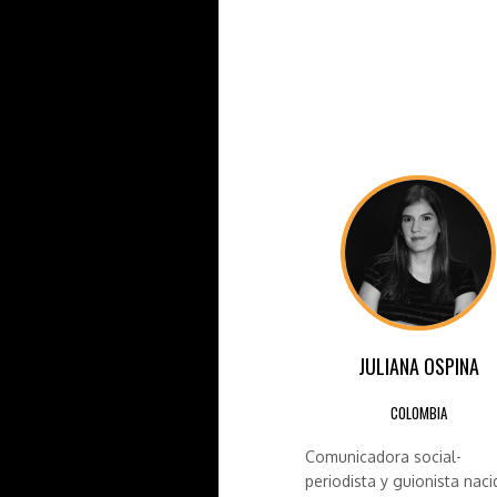
JULIANA OSPINA
COLOMBIA
Comunicadora social-
periodista y guionista naci