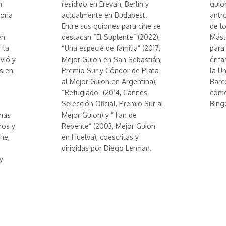
n
residido en Erevan, Berlín y
guio
oria
actualmente en Budapest.
antr
Entre sus guiones para cine se
de l
en
destacan “El Suplente” (2022),
Mást
 la
“Una especie de familia” (2017,
para 
vió y
Mejor Guion en San Sebastián,
énfa
s en
Premio Sur y Cóndor de Plata
la U
al Mejor Guion en Argentina),
Barc
“Refugiado” (2014, Cannes
como
Selección Oficial, Premio Sur al
Bing
anas
Mejor Guion) y “Tan de
ros y
Repente” (2003, Mejor Guion
ne,
en Huelva), coescritas y
dirigidas por Diego Lerman.
y