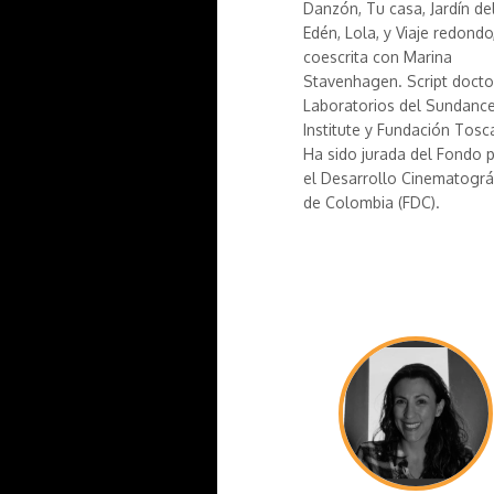
Danzón, Tu casa, Jardín de
Edén, Lola, y Viaje redondo
coescrita con Marina
Stavenhagen. Script docto
Laboratorios del Sundanc
Institute y Fundación Tosc
Ha sido jurada del Fondo 
el Desarrollo Cinematográ
de Colombia (FDC).