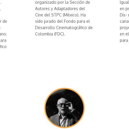
l
organizado por la Sección de
Igua
,
Autores y Adaptadores del
en p
Cine del STPC (México). Ha
Dis- 
r de
sido jurado del Fondo para el
cana
e
Desarrollo Cinematográfico de
proy
ano.
Colombia (FDC).
en e
para
para
fico