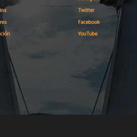
ios
Twitter
res
Facebook
ción
YouTube