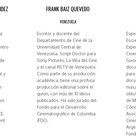
NDEZ
FRANK BAIZ QUEVEDO
VENEZUELA
la
Escritor y docente del
Espe
Departamento de Cine de la
Escu
ntro
Universidad Central de
Expe
Venezuela. Script Doctor para
Cine
 de
Sony Pictures, La Villa del Cine
Guio
y el canal RCTV de Venezuela.
docu
l y
Como parte de su producción
para
académica, tiene una profusa
docu
e
producción editorial sobre el
masa
guion, con más de 10 libros
obtu
ños
publicados. Ha sido jurado del
de M
Fondo para el Desarrollo
Cónd
E,
Cinematográfico de Colombia
Asoc
ent
(FDC).
Cine
Arge
Fond