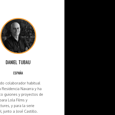
DANIEL TUBAU
ESPAÑA
ido colaborador habitual
a Residencia Navarra y ha
ito guiones y proyectos de
para Lola Films y
ctures, y para la serie
l, junto a José Castillo.