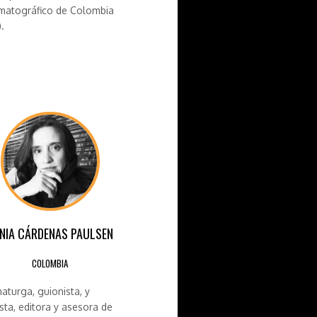
matográfico de Colombia
.
NIA CÁRDENAS PAULSEN
COLOMBIA
aturga, guionista, y
ista, editora y asesora de