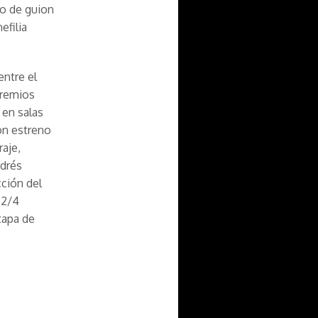
io de guion
efilia
entre el
 Premios
 en salas
on estreno
aje,
ndrés
cción del
 2/4
tapa de