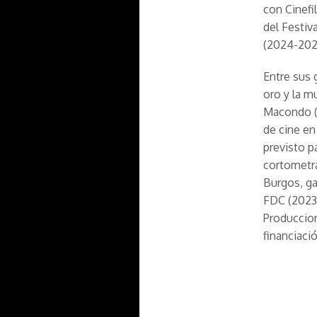
con Cinefi
del Festiv
(2024-202
Entre sus 
oro y la m
Macondo (2
de cine en
previsto p
cortometra
Burgos, ga
FDC (2023)
Produccion
financiaci