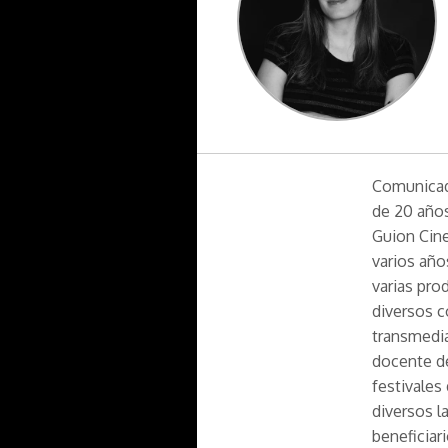
Comunicado
de 20 años 
Guion Cine
varios año
varias pro
diversos c
transmedi
docente de
festivales
diversos 
beneficiar