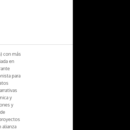
a) con más
ciada en
rante
nista para
atos
arrativas
mica y
iones y
 de
proyectos
 alianza