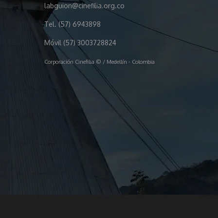
labguion@cinefilia.org.co
Tel. (57) 6943898
Móvil (57) 3003728824
Corporación Cinefilia © / Medellín - Colombia