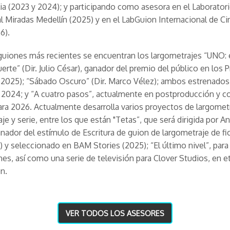
lia (2023 y 2024); y participando como asesora en el Laborator
al Miradas Medellín (2025) y en el LabGuion Internacional de Cin
6).
guiones más recientes se encuentran los largometrajes “UNO: 
uerte” (Dir. Julio César), ganador del premio del público en los
025); “Sábado Oscuro” (Dir. Marco Vélez); ambos estrenados
 2024; y “A cuatro pasos”, actualmente en postproducción y c
ara 2026. Actualmente desarrolla varios proyectos de largometr
je y serie, entre los que están "Tetas”, que será dirigida por A
nador del estímulo de Escritura de guion de largometraje de fi
 y seleccionado en BAM Stories (2025); “El último nivel”, para
es, así como una serie de televisión para Clover Studios, en e
ón.
VER TODOS LOS ASESORES