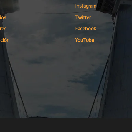
Instagram
ios
Twitter
res
Facebook
ción
YouTube