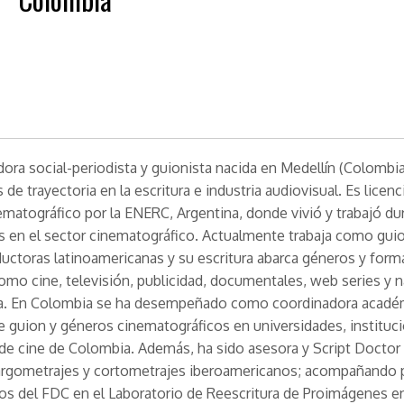
ra social-periodista y guionista nacida en Medellín (Colombi
de trayectoria en la escritura e industria audiovisual. Es licen
matográfico por la ENERC, Argentina, donde vivió y trabajó du
s en el sector cinematográfico. Actualmente trabaja como guio
ductoras latinoamericanas y su escritura abarca géneros y form
omo cine, televisión, publicidad, documentales, web series y n
a. En Colombia se ha desempeñado como coordinadora acadé
 guion y géneros cinematográficos en universidades, instituc
 de cine de Colombia. Además, ha sido asesora y Script Doctor
largometrajes y cortometrajes iberoamericanos; acompañando 
ios del FDC en el Laboratorio de Reescritura de Proimágenes en