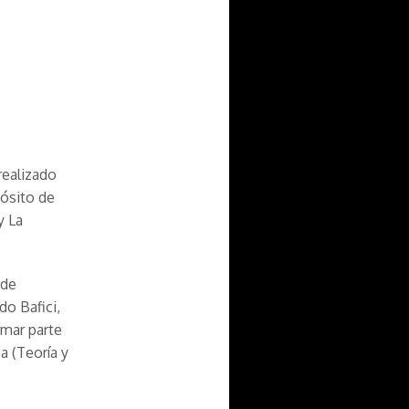
realizado
pósito de
y La
 de
do Bafici,
rmar parte
a (Teoría y