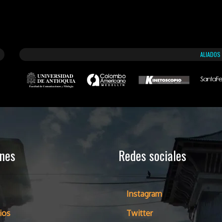
ALIADOS
ones
Redes sociales
Instagram
ios
Twitter