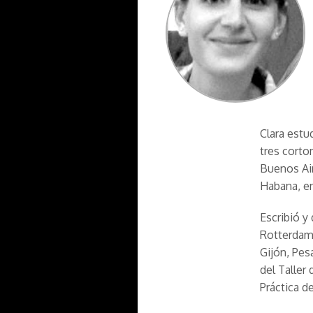
Clara estu
tres corto
Buenos Air
Habana, en
Escribió y
Rotterdam 
Gijón, Pes
del Taller
Práctica de