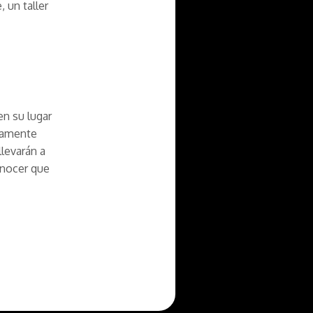
 un taller
n su lugar
camente
llevarán a
onocer que