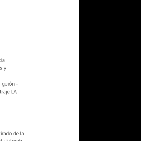
cia
s y
 guión -
traje LA
irado de la