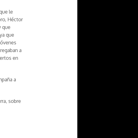
 que le
oro, Héctor
y que
 ya que
 jóvenes
tregaban a
ertos en
ompaña a
rra, sobre