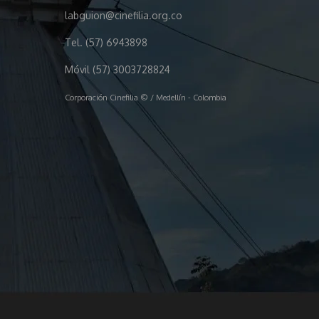
labguion@cinefilia.org.co
Tel. (57) 6943898
Móvil (57) 3003728824
Corporación Cinefilia © / Medellín - Colombia