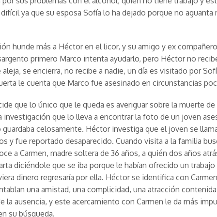
n por sus problemas con el alcohol, quién no tiene trabajo y es
difícil ya que su esposa Sofía lo ha dejado porque no aguanta
ión hunde más a Héctor en el licor, y su amigo y ex compañero
l sargento primero Marco intenta ayudarlo, pero Héctor no recib
aleja, se encierra, no recibe a nadie, un día es visitado por Sof
uerta le cuenta que Marco fue asesinado en circunstancias poc
ide que lo único que le queda es averiguar sobre la muerte de
a investigación que lo lleva a encontrar la foto de un joven ase
 guardaba celosamente. Héctor investiga que el joven se llama
ños y fue reportado desaparecido. Cuando visita a la familia b
oce a Carmen, madre soltera de 36 años, a quién dos años atrás
arta diciéndole que se iba porque le habían ofrecido un trabajo
iera dinero regresaría por ella. Héctor se identifica con Carmen
ntablan una amistad, una complicidad, una atracción contenid
de la ausencia, y este acercamiento con Carmen le da más impu
en su búsqueda.