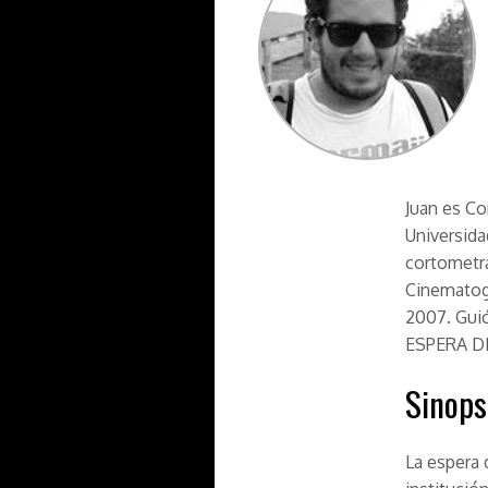
Juan es Co
Universida
cortometra
Cinematogr
2007. Guió
ESPERA D
Sinops
La espera 