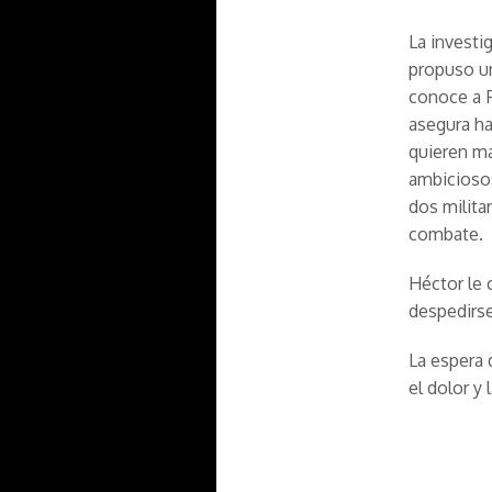
La investig
propuso un
conoce a F
asegura ha
quieren ma
ambiciosos
dos milita
combate.
Héctor le 
despedirse
La espera 
el dolor y 