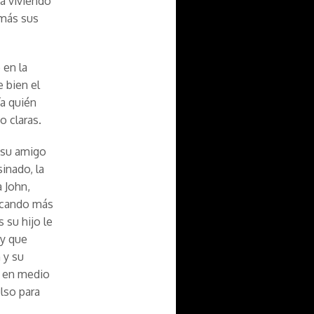
tá viviendo
 más sus
 en la
e bien el
ía quién
o claras.
 su amigo
sinado, la
 John,
uscando más
 su hijo le
 y que
 y su
a en medio
lso para