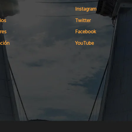
Instagram
ios
Twitter
res
Facebook
ción
YouTube