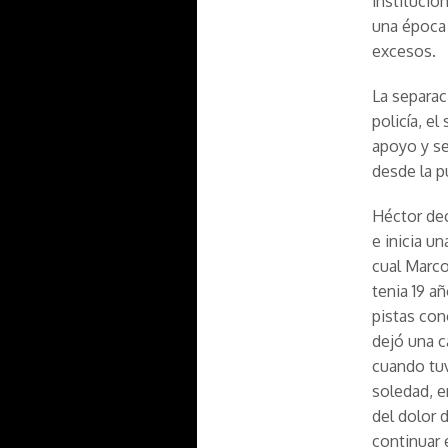
institució
una época 
excesos.
La separac
policía, e
apoyo y se 
desde la p
Héctor dec
e inicia un
cual Marco
tenia 19 a
pistas con
dejó una c
cuando tuv
soledad, e
del dolor 
continuar 