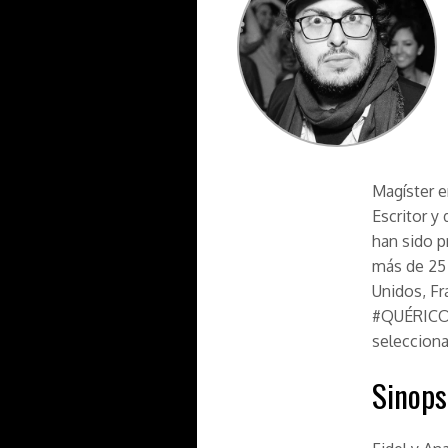
Magíster e
Escritor y
han sido p
más de 25 
Unidos, Fr
#QUÉRICOP
selecciona
Sinops