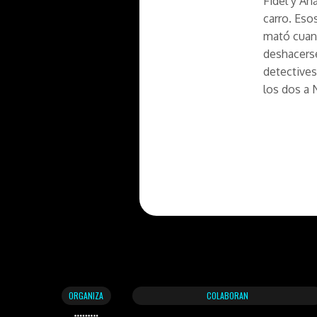
Fidel y An
carro. Eso
mató cuand
deshacerse
detectives
los dos a 
ORGANIZA
COLABORAN