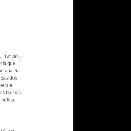
 Francia).
ncia que
grafía en
 Estados
etraje
os ha sido
nefilia.