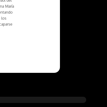
aúl del
na María
tentando
 los
scaparse