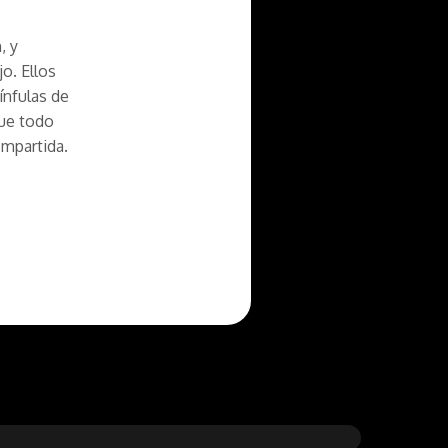
, y
jo. Ellos
ínfulas de
que todo
ompartida.