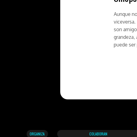
Aunque no 
viceversa. 
son amigos
grandeza,
puede ser 
ORGANIZA
COLABORAN