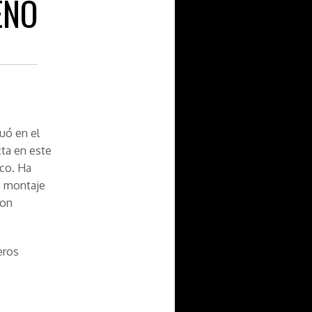
ENO
uó en el
cta en este
ico. Ha
n montaje
ion
eros