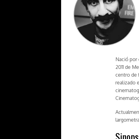
Nació por 
2011 de Me
centro de 
realizado 
cinematogr
Cinematog
Actualment
largometra
Sinops