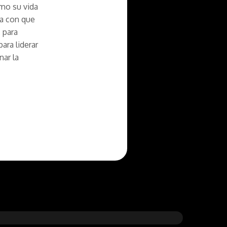
omo su vida
ra con que
, para
ara liderar
nar la