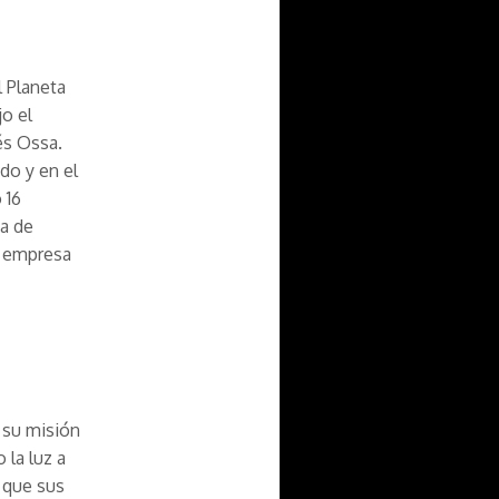
l Planeta
jo el
és Ossa.
do y en el
 16
ta de
a empresa
, su misión
la luz a
 que sus