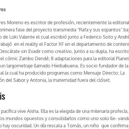
res
res Moreno es escritor de profesión, recientemente la editoria
 primera fase del proyecto transmedia “Rafa y sus espantos” ba
de Loki Valente el cual escribió junto a Federico Soto y Andr
abajó en el reality el Factor XF en el departamento de conteni
escárate sin Evadir como creativo. Junto a su dupla, ha escrito
l cómic Zambo Dendé; 8 adaptaciones para la editorial Plane
un largometraje llamado Hierbabuena. Es socio fundador de l
al la cual ha producido programas como Mensaje Directo; La
ón del Sabor y Antonia, la maternidad fuera del clóset.
is
 pacífica vive Aisha. Ella es la elegida de una milenaria profecía
dos mundos opuestos y consolidarlos como uno solo lle- vando 
 hay oscuridad. Un día rescata a Tomás, un niño que confirma