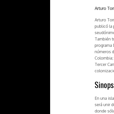
Arturo Tor
Arturo Tor
publicó la
seudónimo 
También tr
programa D
números de
Colombia; 
Tercer Can
colonizaci
Sinops
En una isla
será unir 
donde sólo