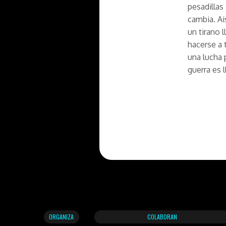
pesadillas
cambia. Ai
un tirano l
hacerse a 
una lucha 
guerra es 
ORGANIZA
COLABORAN