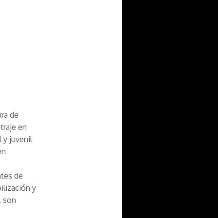
ura de
traje en
 y juvenil
en
ntes de
ilización y
, son