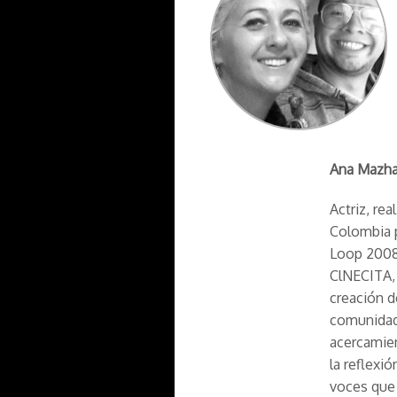
Ana Mazha
Actriz, re
Colombia p
Loop 2008.
ClNECITA, 
creación d
comunidad
acercamien
la reflexi
voces que 