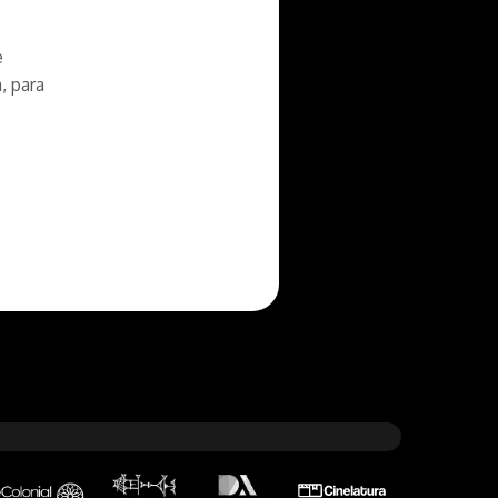
e
, para