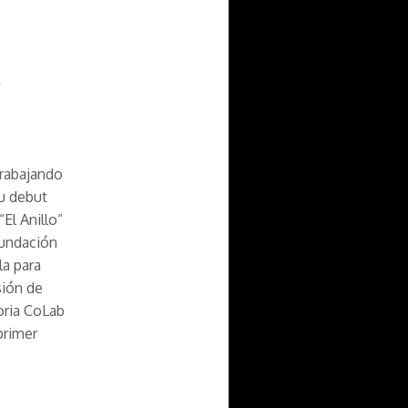
Z
trabajando
su debut
El Anillo”
Fundación
la para
sión de
oria CoLab
primer