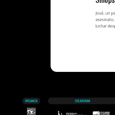
José, un p
asesinato,
luchar des
ORGANIZA
COLABORAN