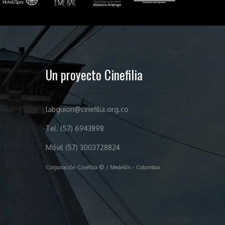
Un proyecto Cinefilia
labguion@cinefilia.org.co
Tel. (57) 6943898
Móvil (57) 3003728824
Corporación Cinefilia © / Medellín - Colombia