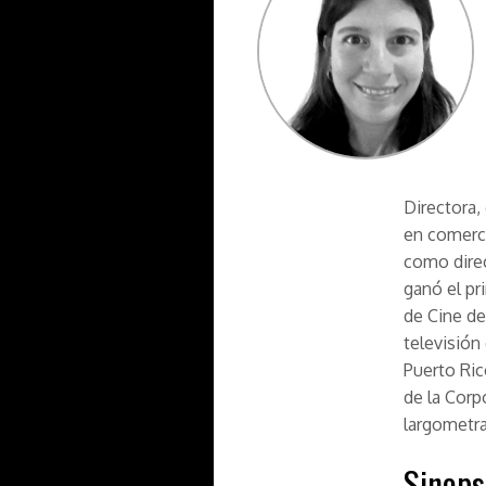
Directora,
en comerci
como direc
ganó el pr
de Cine de
televisión
Puerto Ric
de la Corp
largometra
Sinops