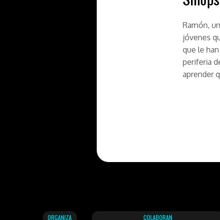
Ramón, un 
jóvenes qu
que le han
periferia d
aprender q
ORGANIZA
COLABORAN