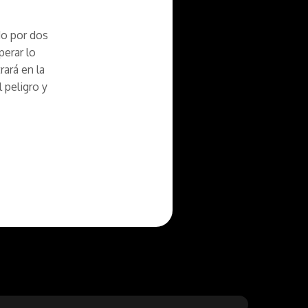
do por dos
perar lo
rará en la
l peligro y