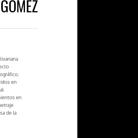
 GÓMEZ
livariana
ecto
ográfico.
cidos en
al
mientos en
metraje
sa de la