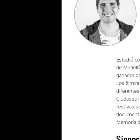
Estudió co
de Medellí
ganador de
Los filmin
diferentes
Ciudades I
festivales
documenta
Memoria d
Sinops