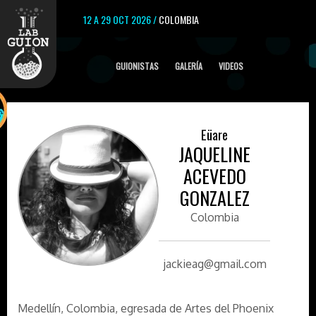
12 A 29 OCT 2026 /
COLOMBIA
GUIONISTAS
GALERÍA
VIDEOS
Eüare
JAQUELINE
ACEVEDO
GONZALEZ
Colombia
jackieag@gmail.com
Medellín, Colombia, egresada de Artes del Phoenix