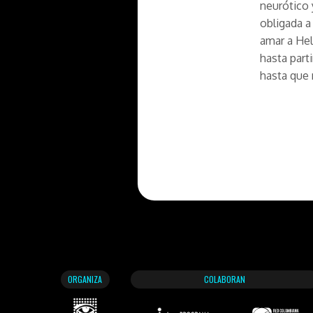
neurótico 
obligada a
amar a Hel
hasta part
hasta que 
ORGANIZA
COLABORAN