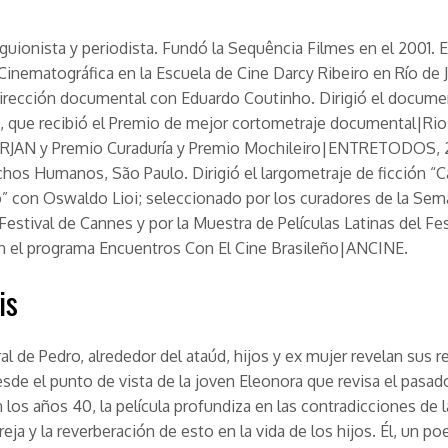
 guionista y periodista. Fundó la Sequência Filmes en el 2001. 
Cinematográfica en la Escuela de Cine Darcy Ribeiro en Río de J
dirección documental con Eduardo Coutinho. Dirigió el documen
”, que recibió el Premio de mejor cortometraje documental|Rio
FIRJAN y Premio Curaduría y Premio Mochileiro|ENTRETODOS, 2
hos Humanos, São Paulo. Dirigió el largometraje de ficción “
” con Oswaldo Lioi; seleccionado por los curadores de la Sem
 Festival de Cannes y por la Muestra de Películas Latinas del Fes
n el programa Encuentros Con El Cine Brasileño|ANCINE.
is
ral de Pedro, alrededor del ataúd, hijos y ex mujer revelan sus 
sde el punto de vista de la joven Eleonora que revisa el pasad
 los años 40, la película profundiza en las contradicciones de l
reja y la reverberación de esto en la vida de los hijos. Él, un po