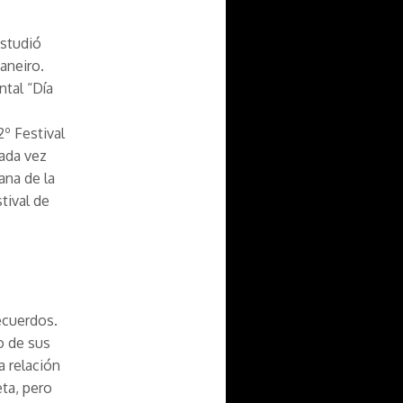
Estudió
aneiro.
tal “Día
º Festival
Cada vez
ana de la
tival de
recuerdos.
o de sus
a relación
eta, pero