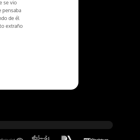
e se vio
ue pensaba
ndo de él
nto extraño