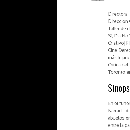
Directora,
Dirección 
Taller de 
Sí, Día No
Criativo|
Cine Derec
más lejano
Crítica del
Toronto e
Sinops
En el fune
Narrado de
abuelos en
entre la pa