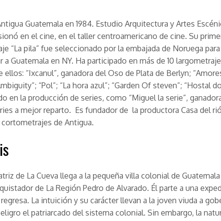
ntigua Guatemala en 1984. Estudio Arquitectura y Artes Escénic
sionó en el cine, en el taller centroamericano de cine. Su prime
je “La pila” fue seleccionado por la embajada de Noruega para
r a Guatemala en NY. Ha participado en más de 10 largometraj
re ellos: “Ixcanul”, ganadora del Oso de Plata de Berlyn; “Amore
Ambiguity”; “Pol”; “La hora azul”; “Garden Of steven”; “Hostal do
do en la producción de series, como “Miguel la serie”, ganador
ies a mejor reparto. Es fundador de la productora Casa del rió
e cortometrajes de Antigua.
is
atriz de La Cueva llega a la pequeña villa colonial de Guatemal
quistador de La Región Pedro de Alvarado. Él parte a una exped
regresa. La intuición y su carácter llevan a la joven viuda a gob
eligro el patriarcado del sistema colonial. Sin embargo, la natu