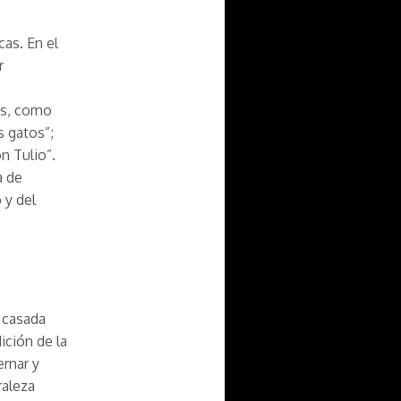
as. En el
r
es, como
s gatos”;
n Tulio”.
a de
 y del
a casada
ición de la
ernar y
raleza