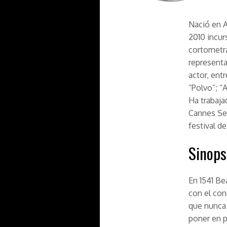
Nació en A
2010 incur
cortometra
representa
actor, ent
“Polvo”; “
Ha trabaja
Cannes Ser
festival d
Sinops
En 1541 Be
con el con
que nunca 
poner en p