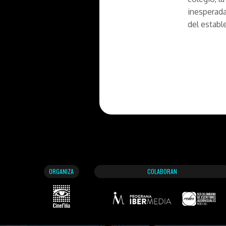
inesperada
del establ
ORGANIZA
COLABORAN