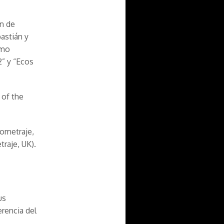
ón de
astián y
omo
2” y “Ecos
 of the
gometraje,
traje, UK).
us
erencia del