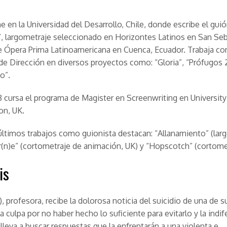
ne en la Universidad del Desarrollo, Chile, donde escribe el gui
 largometraje seleccionado en Horizontes Latinos en San Seb
e Ópera Prima Latinoamericana en Cuenca, Ecuador. Trabaja c
de Dirección en diversos proyectos como: “Gloria”, “Prófugos 
o”.
8 cursa el programa de Magister en Screenwriting en University
on, UK.
últimos trabajos como guionista destacan: “Allanamiento” (lar
ir(n)e” (cortometraje de animación, UK) y “Hopscotch” (cortome
is
), profesora, recibe la dolorosa noticia del suicidio de una de s
a culpa por no haber hecho lo suficiente para evitarlo y la indif
a lleva a buscar respuestas que la enfrentarán a una violenta e