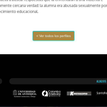
mente cercana verdad: la alumna era abusada sexualmente por
ecimiento educacional.
ALIADOS