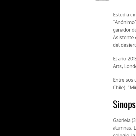
Estudia ci
“Anónimo”,
ganador d
Asistente 
del desiert
El año 201
Arts, Lond
Entre sus 
Chile), “M
Sinops
Gabriela (3
alumnas. L
colegio, l