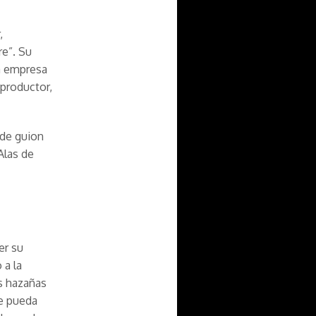
,
re”. Su
ia empresa
 productor,
 de guion
Alas de
er su
 a la
as hazañas
ue pueda