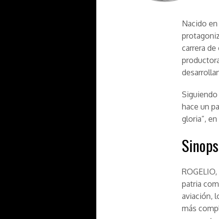
Nacido en 
protagoniz
carrera de
productora
desarrolla
Siguiendo 
hace un pa
gloria”, e
Sinops
ROGELIO, u
patria com
aviación, 
más comple