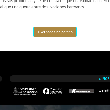
dos sus problemas y se dé cuenta de que en realidad nada en
el que una guerra entre dos Naciones hermanas.
ALIADOS