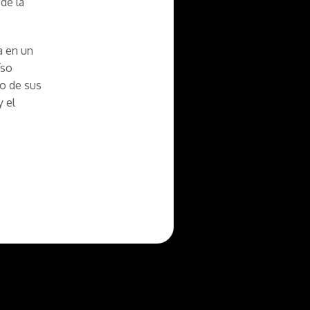
de la
a en un
íso
io de sus
 el