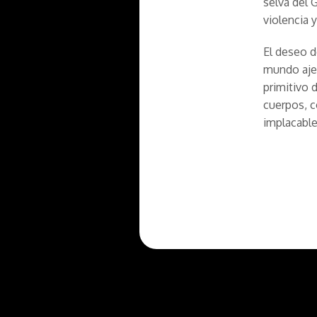
selva del 
violencia 
El deseo d
mundo ajen
primitivo 
cuerpos, c
implacable