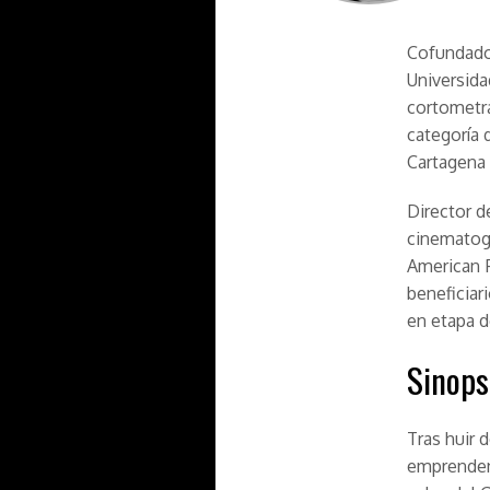
Cofundado
Universida
cortometra
categoría 
Cartagena 
Director d
cinematogr
American F
beneficiar
en etapa 
Sinops
Tras huir 
emprenden 