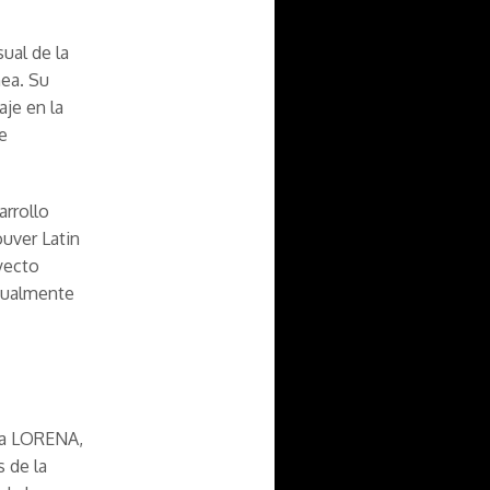
ual de la
nea. Su
aje en la
e
arrollo
uver Latin
yecto
ctualmente
ija LORENA,
 de la