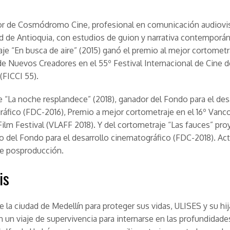
r de Cosmódromo Cine, profesional en comunicación audiovis
d de Antioquia, con estudios de guion y narrativa contemporá
je “En busca de aire” (2015) ganó el premio al mejor cortometr
de Nuevos Creadores en el 55º Festival Internacional de Cine d
(FICCI 55).
e “La noche resplandece” (2018), ganador del Fondo para el des
áfico (FDC-2016), Premio a mejor cortometraje en el 16º Vanco
ilm Festival (VLAFF 2018). Y del cortometraje “Las fauces” pro
io del Fondo para el desarrollo cinematográfico (FDC-2018). A
de posproducción.
is
de la ciudad de Medellín para proteger sus vidas, ULISES y su h
un viaje de supervivencia para internarse en las profundidades