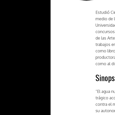
Estudió Ci
medio de l
Universida
concursos 
de las Art
trabajos e
como libro
productora
como al di
Sinops
“El agua n
trágico ac
contra el 
su autonom