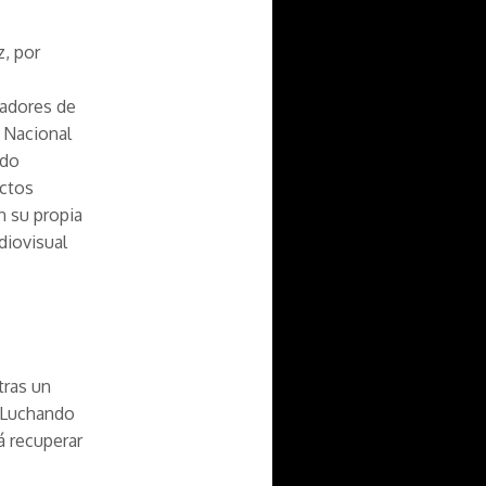
z, por
nadores de
o Nacional
ado
ectos
n su propia
diovisual
tras un
. Luchando
á recuperar