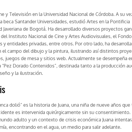
ne y Televisión en la Universidad Nacional de Córdoba. A su ve
a beca Santander Universidades, estudió Artes en la Pontificia
d Javeriana de Bogotá. Ha desarrollado diversos proyectos ga
del Instituto Nacional de Cine y Artes Audiovisuales, el Fond
es y entidades privadas, entre otros. Por otro lado, ha desarroll
n el campo del dibujo y la pintura, ilustrando así distintos proy
s, juegos de mesa y sitios web. Actualmente se desempeña e
 “Pez Dorado Contenidos”, destinada tanto a la producción au
seño y la ilustración.
is
unca dolió” es la historia de Juana, una niña de nueve años que 
cidente es intervenida quirúrgicamente sin su consentimiento
mundo adulto y un contexto de crisis económica Juana intentar
ía, encontrando en el agua, un medio para salir adelante.