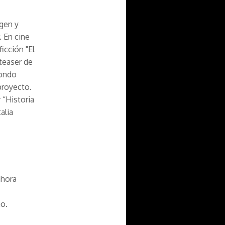
gen y
. En cine
ficción "El
 teaser de
Fondo
proyecto.
 “Historia
alia
ahora
no.