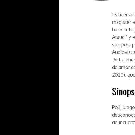
Es licenci
magister e
ha escrito 
Ataúd " y 
su opera p
Audiovisua
Actualment
de amor co
2020), que
Sinops
Poli, lueg
desconoce.
delincuent