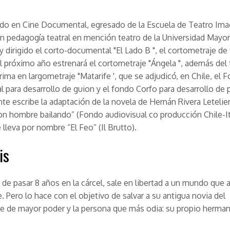
ado en Cine Documental, egresado de la Escuela de Teatro Ima
n pedagogía teatral en mención teatro de la Universidad Mayor
y dirigido el corto-documental "El Lado B ", el cortometraje de 
el próximo año estrenará el cortometraje "Ángela ", además del
rima en largometraje "Matarife ', que se adjudicó, en Chile, el 
l para desarrollo de guion y el fondo Corfo para desarrollo de 
e escribe la adaptación de la novela de Hernán Rivera Letelier
n hombre bailando” (Fondo audiovisual co producción Chile-It
 lleva por nombre “El Feo” (Il Brutto).
is
o de pasar 8 años en la cárcel, sale en libertad a un mundo que 
 Pero lo hace con el objetivo de salvar a su antigua novia del
e de mayor poder y la persona que más odia: su propio herma