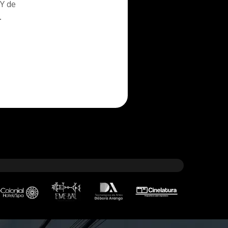
 Y de
.