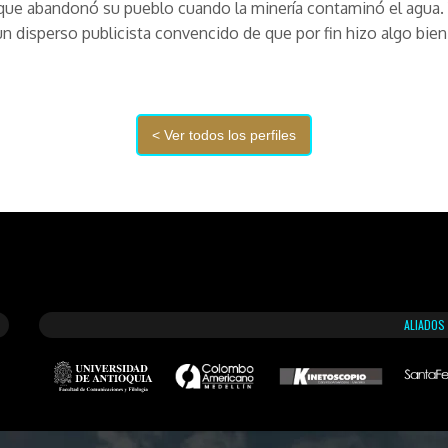
 que abandonó su pueblo cuando la minería contaminó el agua.
un disperso publicista convencido de que por fin hizo algo bien
ALIADOS