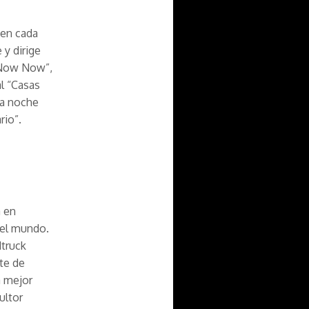
 en cada
 y dirige
e Now Now”,
l “Casas
La noche
rio”.
a en
del mundo.
truck
nte de
a mejor
ultor