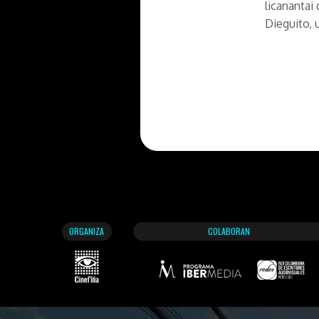
licanantai
Dieguito, 
ORGANIZA
COLABORAN