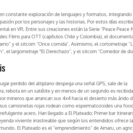
en constante exploración de lenguajes y formatos, integrando
pasión por los personajes y las historias. Por estos días escribe
tal en VR. Entre sus creaciones están la Serie “Peace Peac
des Films para OTT (capítulos Chile y Colombia), el documenta
barrio” y el sitcom “Once comida”. Asimismo, el cortometraje “
n”, el largometraje "El Derechazo”, y el sitcom “Comedor de dia
is
ugar perdido del altiplano despega una señal GPS, sale de la
ra, rebota en un satélite y en menos de un segundo es recibid
por mineros que arrancan sus 4x4 hacia el desierto más árido 
 sus camionetas rojas rodean como espermatozoides una food
 refulgente acero. Han llegado a El Plateado: Primer bar itinera
eyenda viviente irrastreable que según los entendidos ofrece l
mundo. El Plateado es el “emprendimiento” de Amaru, un agric