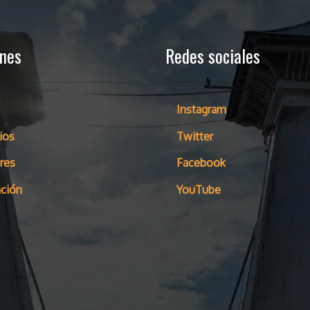
ones
Redes sociales
Instagram
ios
Twitter
res
Facebook
ción
YouTube