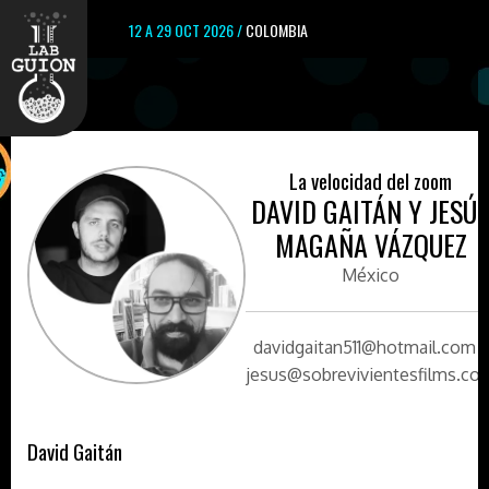
12 A 29 OCT 2026 /
COLOMBIA
La velocidad del zoom
DAVID GAITÁN Y JESÚ
MAGAÑA VÁZQUEZ
México
davidgaitan511@hotmail.com /
jesus@sobrevivientesfilms.co
David Gaitán