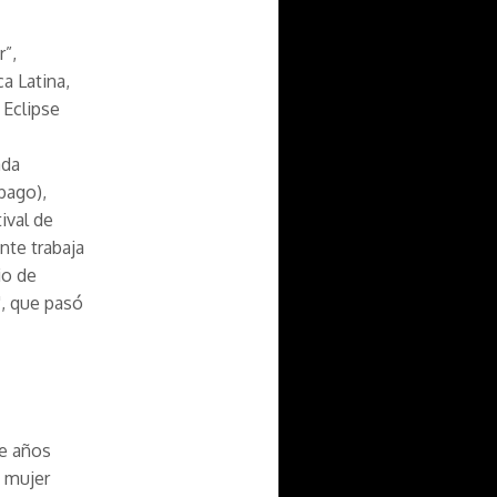
r”,
a Latina,
 Eclipse
ada
bago),
ival de
nte trabaja
io de
", que pasó
te años
a mujer