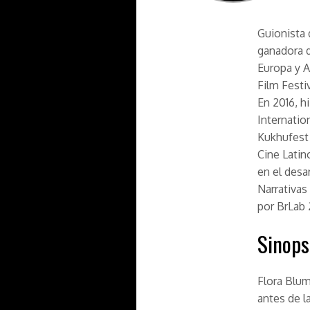
Guionista 
ganadora d
Europa y A
Film Festiv
En 2016, h
Internatio
Kukhufest 
Cine Latin
en el desa
Narrativas
por BrLab 
Sinops
Flora Blum
antes de l