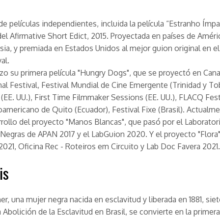
de películas independientes, incluida la película “Estranho Ímpa
el Afirmative Short Edict, 2015. Proyectada en países de Améric
sia, y premiada en Estados Unidos al mejor guion original en el
al.
izo su primera película "Hungry Dogs", que se proyectó en Can
nal Festival, Festival Mundial de Cine Emergente (Trinidad y To
(EE. UU.), First Time Filmmaker Sessions (EE. UU.), FLACQ Fest
oamericano de Quito (Ecuador), Festival Fixe (Brasil). Actualme
rrollo del proyecto "Manos Blancas", que pasó por el Laborator
 Negras de APAN 2017 y el LabGuion 2020. Y el proyecto "Flora
2021, Oficina Rec - Roteiros em Circuito y Lab Doc Favera 2021.
is
er, una mujer negra nacida en esclavitud y liberada en 1881, sie
a Abolición de la Esclavitud en Brasil, se convierte en la primer