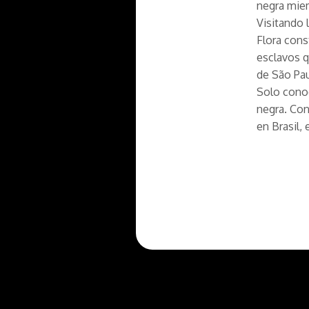
negra miem
Visitando 
Flora cons
esclavos q
de São Pau
Solo conoc
negra. Con
en Brasil,