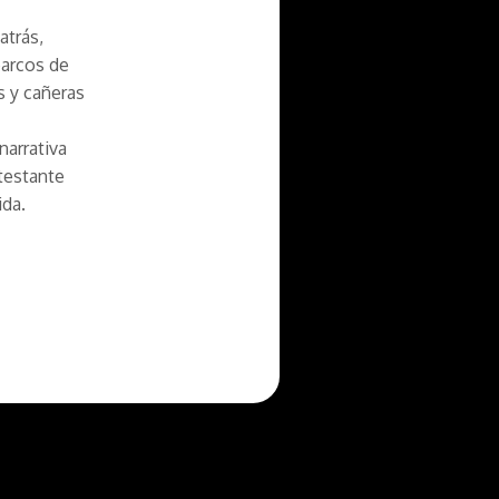
atrás,
barcos de
s y cañeras
narrativa
testante
ida.