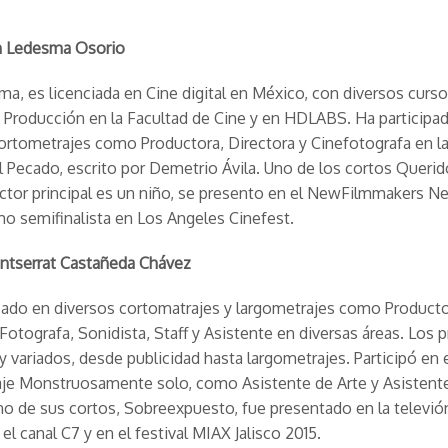
 Ledesma Osorio
a, es licenciada en Cine digital en México, con diversos curs
 Producción en la Facultad de Cine y en HDLABS. Ha participa
ortometrajes como Productora, Directora y Cinefotografa en l
l Pecado
, escrito por Demetrio Ávila. Uno de los cortos
Querid
ctor principal es un niño, se presento en el NewFilmmakers N
 semifinalista en Los Angeles Cinefest.
ntserrat
Castañeda Chávez
pado en diversos cortomatrajes y largometrajes como Producto
 Fotografa, Sonidista, Staff y Asistente en diversas áreas. Los 
 variados, desde publicidad hasta largometrajes. Participó en 
aje
Monstruosamente solo,
como Asistente de Arte y Asistent
no de sus cortos,
Sobreexpuesto,
fue presentado en la televió
el canal C7 y en el festival MIAX Jalisco 2015.