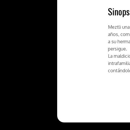
Sinops
Meztli una
años, comi
a su herma
persigue.
La maldici
intrafamil
contándole