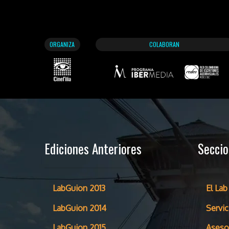
ORGANIZA
COLABORAN
Ediciones Anteriores
Secci
LabGuion 2013
El Lab
LabGuion 2014
Servic
LabGuion 2015
Aseso