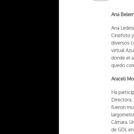
Ana Belem
Ana Ledesm
Cinefoto y
diversos c
virtual
Azu
donde el a
quedo como
Araceli Mo
Ha partici
Directora,
fueron muy
largometr
Cámara. U
de GDL en 