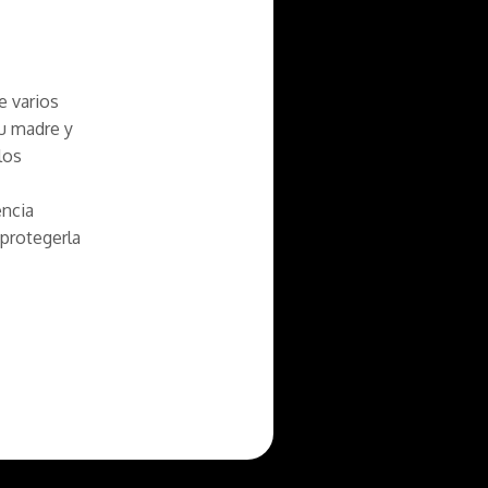
e varios
su madre y
los
encia
 protegerla