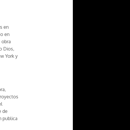
os en
do en
a obra
o Dios,
ew York y
ra,
proyectos
el
e de
n publica