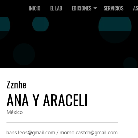
INICIO
EL LAB
EDICIONES
SERVICIOS
AS
Zznhe
ANA Y ARACELI
México
bans.leos@gmail.com / momo.castch@gmail.com