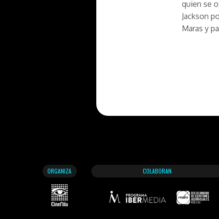
quien se o
Jackson po
Maras y pa
ORGANIZA
COLABORAN