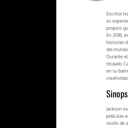
Escritor h
su experie
propios gu
En 2018, e
historias 
del mundo;
Durante el
titulado
Ca
en su barr
creatividad
Sinops
Jackson es
películas 
visión de s