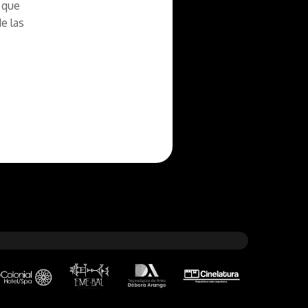
o que
e las