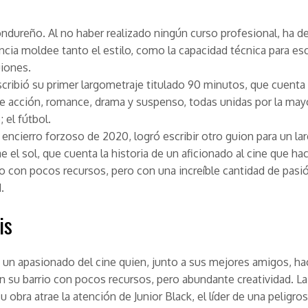
ondureño. Al no haber realizado ningún curso profesional, ha d
ncia moldee tanto el estilo, como la capacidad técnica para esc
iones.
scribió su primer largometraje titulado
90 minutos
, que cuenta
de acción, romance, drama y suspenso, todas unidas por la may
 el fútbol.
 encierro forzoso de 2020, logró escribir otro guion para un l
e el sol
, que cuenta la historia de un aficionado al cine que hac
io con pocos recursos, pero con una increíble cantidad de pasi
.
is
 un apasionado del cine quien, junto a sus mejores amigos, h
en su barrio con pocos recursos, pero abundante creatividad. La
u obra atrae la atención de Junior Black, el líder de una peligros