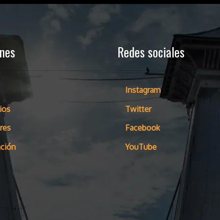
ones
Redes sociales
Instagram
ios
Twitter
res
Facebook
ción
YouTube