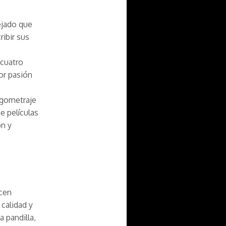
ejado que
ribir sus
 cuatro
or pasión
argometraje
e películas
ón y
acen
 calidad y
a pandilla,