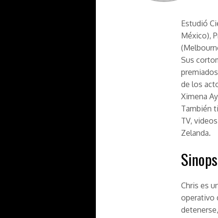
Estudió Ci
México), P
(Melbourne
Sus cortom
premiados 
de los ac
Ximena Aya
También ti
TV, videos
Zelanda.
Sinops
Chris es u
operativo 
detenerse,