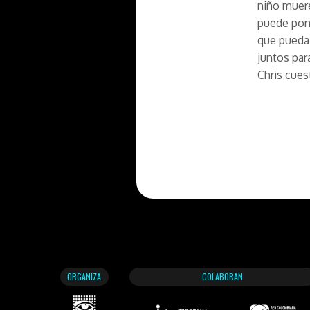
niño muere
puede pone
que pueda 
juntos par
Chris cues
ORGANIZA
COLABORAN