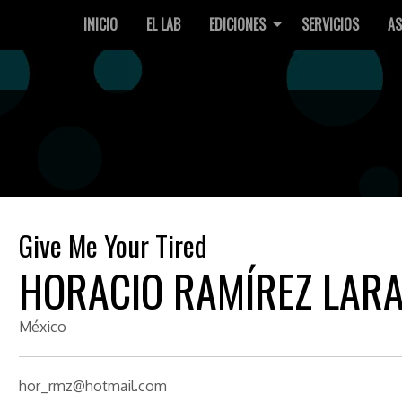
INICIO
EL LAB
EDICIONES
SERVICIOS
AS
Give Me Your Tired
HORACIO RAMÍREZ LAR
México
hor_rmz@hotmail.com