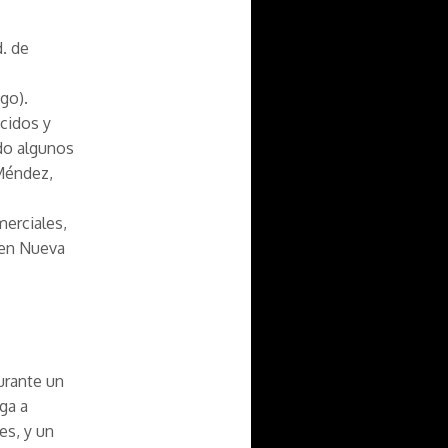
. de
go).
ocidos y
ido algunos
Méndez,
merciales,
 en Nueva
Durante un
ga a
es, y un