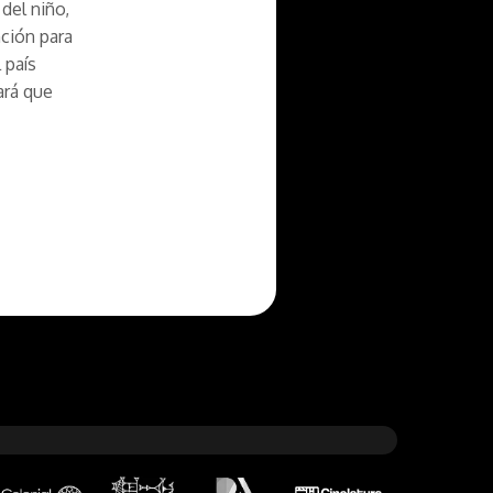
del niño,
nción para
 país
ará que