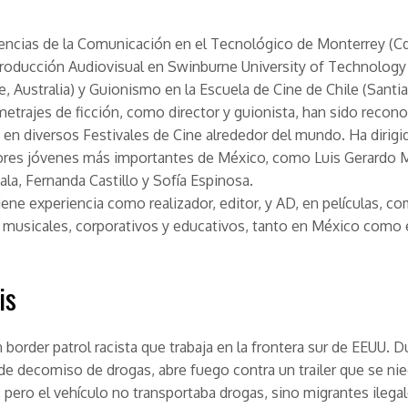
encias de la Comunicación en el Tecnológico de Monterrey (Cd
roducción Audiovisual en Swinburne University of Technology
, Australia) y Guionismo en la Escuela de Cine de Chile (Santia
etrajes de ficción, como director y guionista, han sido recon
en diversos Festivales de Cine alrededor del mundo. Ha dirig
tores jóvenes más importantes de México, como Luis Gerardo 
la, Fernanda Castillo y Sofía Espinosa.
ene experiencia como realizador, editor, y AD, en películas, co
 musicales, corporativos y educativos, tanto en México como
is
n border patrol racista que trabaja en la frontera sur de EEUU. 
de decomiso de drogas, abre fuego contra un trailer que se nie
 pero el vehículo no transportaba drogas, sino migrantes ilegal