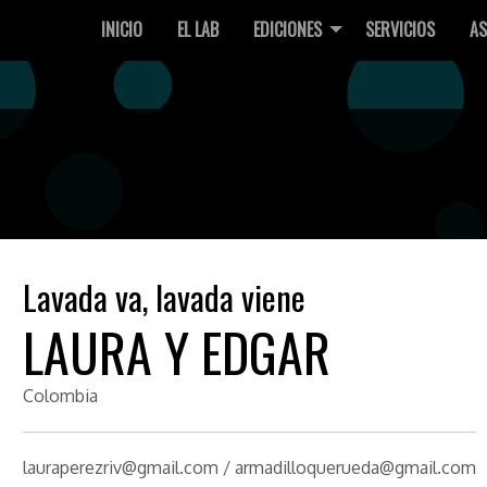
INICIO
EL LAB
EDICIONES
SERVICIOS
AS
Lavada va, lavada viene
LAURA Y EDGAR
Colombia
lauraperezriv@gmail.com / armadilloquerueda@gmail.com