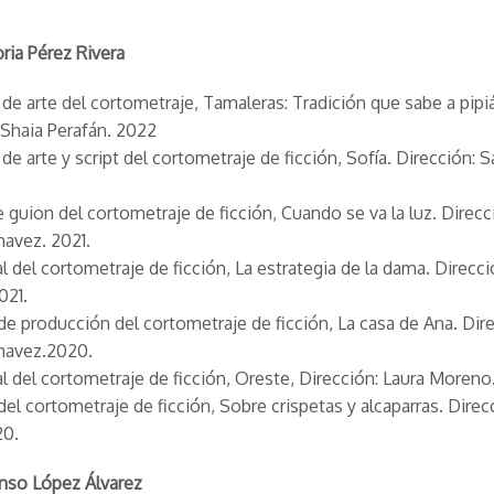
oria
Pérez Rivera
 de arte del cortometraje,
Tamaleras: Tradición que sabe a pipi
 Shaia Perafán. 2022
 de arte y script del cortometraje de ficción,
Sofía
. Dirección: S
 guion del cortometraje de ficción,
Cuando se va la luz
. Direcc
havez. 2021.
al del cortometraje de ficción,
La estrategia de la dama
. Direcci
021.
de producción del cortometraje de ficción,
La casa de Ana
. Dir
chavez.2020.
al del cortometraje de ficción,
Oreste
, Dirección: Laura Moren
del cortometraje de ficción,
Sobre crispetas y alcaparras
. Direc
20.
onso
López Álvarez