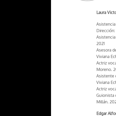
Laura Vict
Asistencia
Dirección:
Asistencia
2021
Asesora de
Viviana Ec
Actriz voc
Moreno. 2
Asistente 
Viviana E
Actriz voc
Guionista 
Millán. 20
Edgar Alf