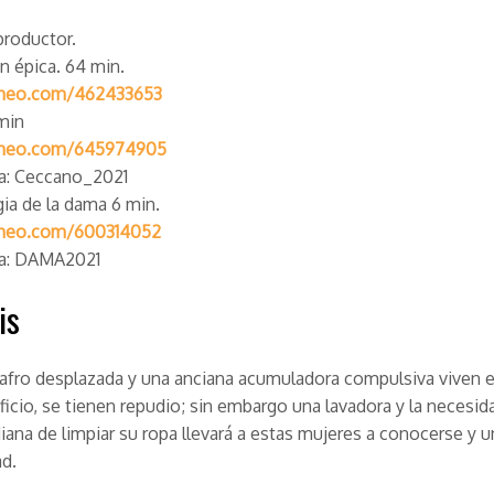
productor.
n épica.
64 min.
imeo.com/462433653
min
imeo.com/645974905
a: Ceccano_2021
gia de la dama
6 min.
imeo.com/600314052
a: DAMA2021
is
afro desplazada y una anciana acumuladora compulsiva viven e
icio, se tienen repudio; sin embargo una lavadora y la necesida
diana de limpiar su ropa llevará a estas mujeres a conocerse y u
d.