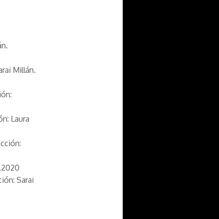
án
.
arai Millán.
ión:
ón: Laura
ección:
o.2020
ción: Sarai