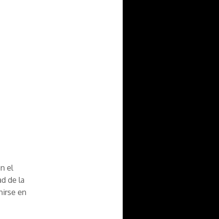
n el
d de la
nirse en