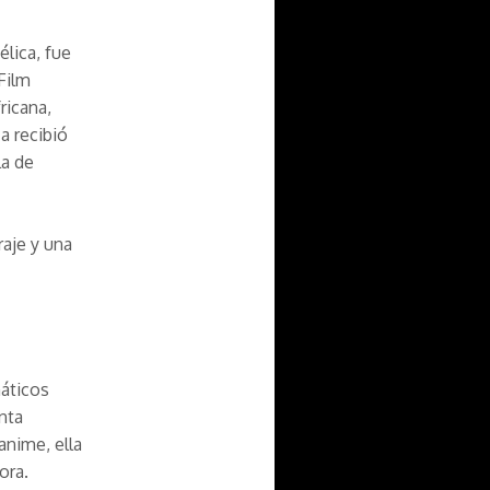
élica,
fue
Film
ricana,
a recibió
la de
raje y una
náticos
nta
 anime, ella
ora.