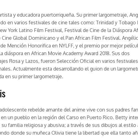
artista y educadora puertorriqueña. Su primer largometraje,
Ang
do en varios festivales de cine tales como: Trinidad y Tobago 
New York Latino Film Festival, Festival de Cine de la Diáspora Af
e Cine Global Dominicano y el Pan African Film Festival. Angélic
de Mención Honorifica en NYLFF, y el premio por mejor pelícu
 la diáspora en African Movie Academy Award 2018. Sus dos
ajes
Rosa
y
Lazos
, fueron Selección Oficial en varios festivales
nales. Actualmente esta desarrollando el guion de un largomet
da en su primer largometraje.
is
adolescente rebelde amante del anime vive con sus padres fa
, en un pueblo en la región del Carso en Puerto Rico. Betty inte
su familia religiosa y abusiva; a través de sus dibujos al estilo
ndo donde su muñeca Olivia tiene la libertad que ella tanto añ