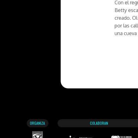
Con el reg
Betty esca
creado. Ol
por las ca
una cueva
ORGANIZA
COLABORAN