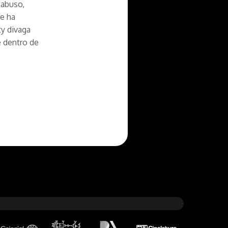
 abuso,
ue ha
ty divaga
e dentro de