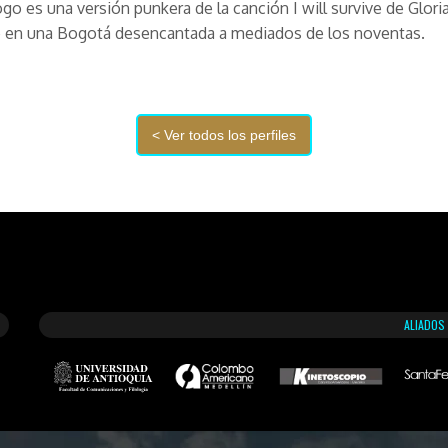
ogo es una versión punkera de la canción
I will survive
de Glori
e en una Bogotá desencantada a mediados de los noventas.
ALIADOS