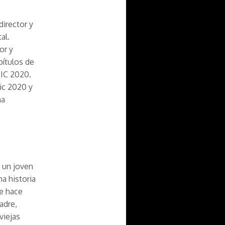
director y
al.
or y
pítulos de
TIC 2020.
ic 2020 y
ha
, un joven
a historia
se hace
adre,
viejas