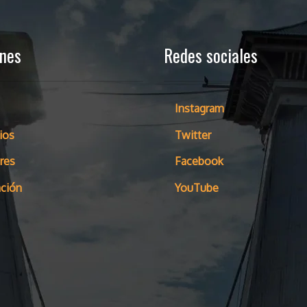
ones
Redes sociales
Instagram
ios
Twitter
res
Facebook
ción
YouTube