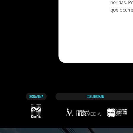
heridas. P
que ocurr
ORGANIZA
COLABORAN