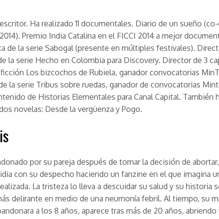
 escritor. Ha realizado 11 documentales.
Diario de un sueño
(co-
 2014). Premio India Catalina en el FICCI 2014 a mejor document
a de la serie
Sabogal
(presente en múltiples festivales). Direct
de la serie
Hecho en Colombia
para Discovery. Director de 3 ca
 ficción
Los bizcochos de Rubiela
, ganador convocatorias Min
de la serie
Tribus sobre ruedas
, ganador de convocatorias Mint
ontenido de
Historias Elemental es
para Canal Capital. También 
 dos novelas:
Desde la vergüenza
y
Pogo
.
is
ndonado por su pareja después de tomar la decisión de abortar
 lidia con su despecho haciendo un fanzine en el que imagina un
alizada. La tristeza lo lleva a descuidar su salud y su historia 
ás delirante en medio de una neumonía febril. Al tiempo, su m
bandonara a los 8 años, aparece tras más de 20 años, abriendo 