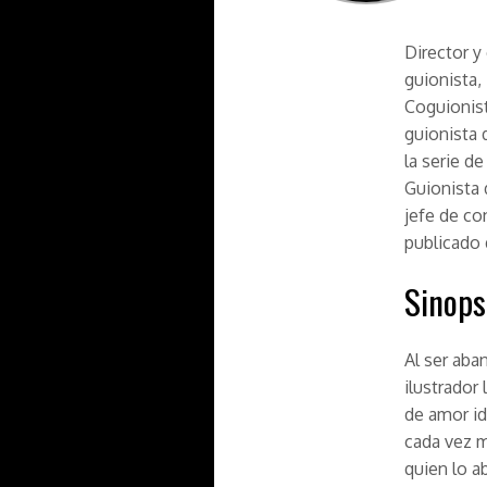
Director y
guionista,
Coguionist
guionista 
la serie de
Guionista 
jefe de c
publicado
Sinops
Al ser aba
ilustrador
de amor ide
cada vez m
quien lo a