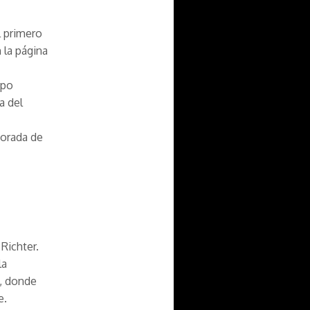
l primero
n la página
mpo
a del
orada de
 Richter.
la
a, donde
e.