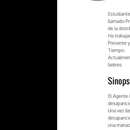
Estudiante
llamado
P
de la dist
Ha trabaj
Presente
Tiempo
.
Actualment
liebres
Sinops
El Agente 
desaparicio
Una vez ll
desaparici
una manada