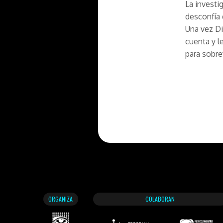
La investi
desconfía 
Una vez Di
cuenta y l
para sobrev
ORGANIZA
COLABORAN