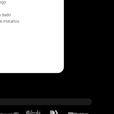
iego
n dado
ue matarlos