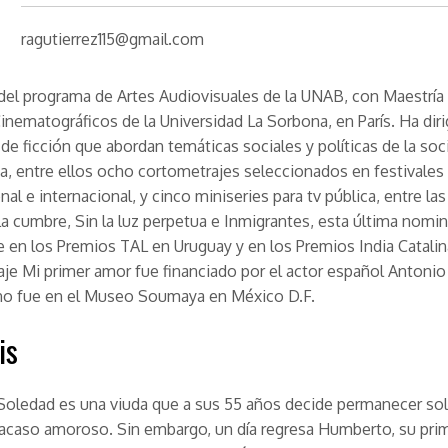
ragutierrez115@gmail.com
el programa de Artes Audiovisuales de la UNAB, con Maestría
Cinematográficos de la
Universidad La Sorbona
, en París. Ha dir
de ficción que abordan temáticas sociales y políticas de la so
, entre ellos ocho cortometrajes seleccionados en festivales 
nal e internacional, y cinco miniseries para tv pública, entre la
La cumbre
,
Sin la luz perpetua
e
Inmigrantes
, esta última nomi
e en los Premios TAL en Uruguay y en los Premios India Catali
aje
Mi primer amor
fue financiado por el actor español Antoni
eno fue en el Museo Soumaya en México D.F.
is
Soledad es una viuda que a sus 55 años decide permanecer sol
racaso amoroso. Sin embargo, un día regresa Humberto, su pri