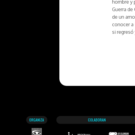
hombre y p
Guerra de 
de un amor
conocer a
si regresó 
ORGANIZA
COLABORAN