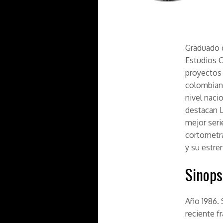
Graduado d
Estudios 
proyectos 
colombiana
nivel nacio
destacan
mejor seri
cortometr
y su estr
Sinops
Año 1986. 
reciente f