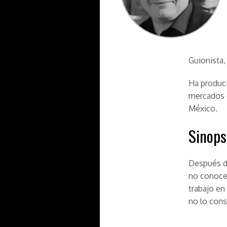
Guionista,
Ha produci
mercados d
México.
Sinops
Después de
no conoce,
trabajo en
no lo cons