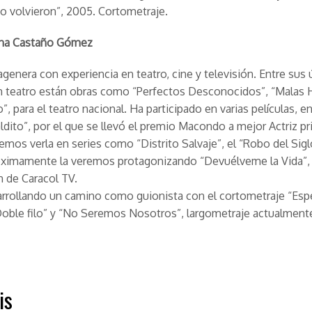
o volvieron”, 2005. Cortometraje.
ena Castaño Gómez
tagenera con experiencia en teatro, cine y televisión. Entre sus
n teatro están obras como “Perfectos Desconocidos”, “Malas H
, para el teatro nacional. Ha participado en varias películas, en
ldito”, por el que se llevó el premio Macondo a mejor Actriz pri
mos verla en series como “Distrito Salvaje”, el “Robo del Sigl
róximamente la veremos protagonizando “Devuélveme la Vida”,
 de Caracol TV.
rrollando un camino como guionista con el cortometraje “Espe
oble filo” y “No Seremos Nosotros”, largometraje actualment
is