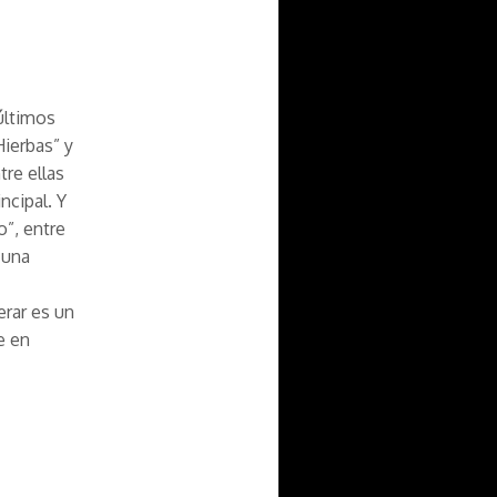
 últimos
ierbas” y
tre ellas
ncipal. Y
o”, entre
 una
rar es un
e en