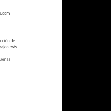
l.com
ección de
abajos más
queñas