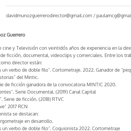
davidmunozguerrerodirector@gmail.com / paulamcg@gmai
oz Guerrero
e cine y Televisión con veintidós años de experiencia en la dir
de ficción, documental, videoclips y comerciales. Entre los tr
como director están:
s un verbo de doble filo”. Cortometraje. 2022. Ganador de “pe
storias” del Mintic.
rie de ficción ganadora de la convocatoria MINTIC 2020.
entes”. Serie Documental. (2019) Canal Capital
”. Serie de ficción. (2018) RTVC
ive” 2017 RCN
nista se destacan:
Largometraje en desarrollo.
s un verbo de doble filo”. Coguionista 2022. Cortometraje