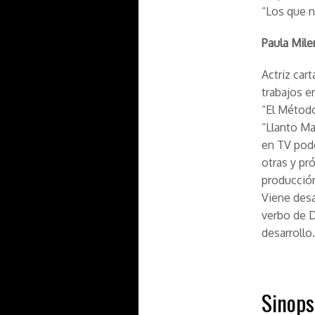
“Los que n
Paula Mil
Actriz car
trabajos e
“El Método”
“Llanto Ma
en TV pode
otras y p
producción
Viene desa
verbo de D
desarrollo.
Sinops