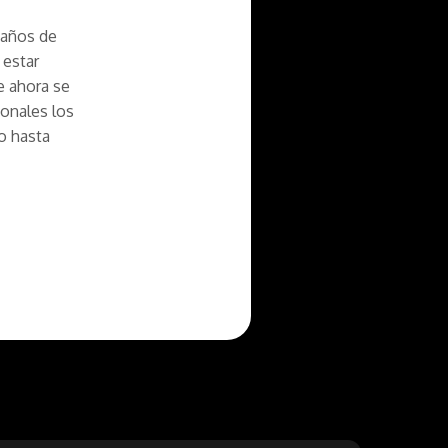
 años de
 estar
e ahora se
sonales los
do hasta