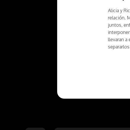
Alicia y R
relación. 
juntos, en
interponen
llevaran a
separarlos