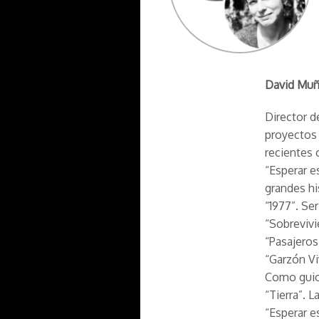
David Muñ
Director d
proyectos 
recientes 
“Esperar e
grandes hi
“1977”. Se
“Sobrevivi
“Pasajeros
“Garzón V
Como guio
“Tierra”. 
“Esperar e