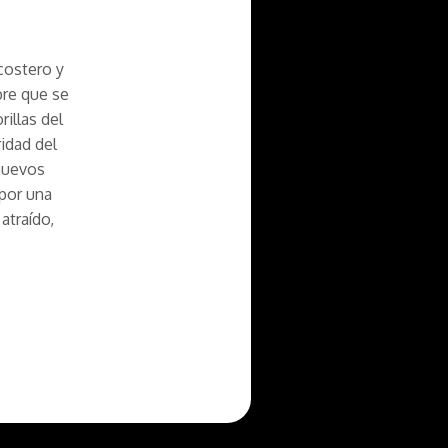
 costero y
bre que se
illas del
idad del
nuevos
 por una
atraído,