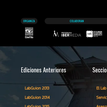
ORGANIZA
COLABORAN
Ediciones Anteriores
Secci
LabGuion 2013
El Lab
LabGuion 2014
Servic
LabGuion 2015
Aseso