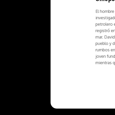
El hombre 
investigad
petrolero 
registró e
mar. David
pueblo y d
rumbos en 
joven fund
mientras q