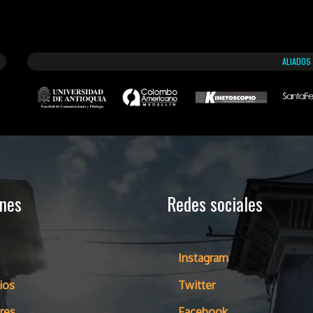
ALIADOS
ones
Redes sociales
Instagram
ios
Twitter
res
Facebook