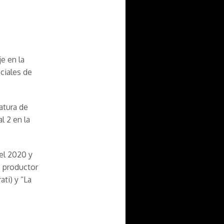
e en la
ciales de
iatura de
l 2 en la
 el 2020 y
, productor
ti) y “La