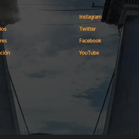
Instagram
ios
Twitter
res
Facebook
ción
YouTube