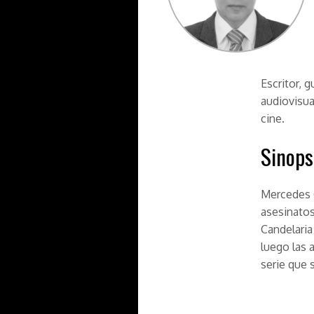
Escritor, g
audiovisua
cine.
Sinops
Mercedes C
asesinatos
Candelaria
luego las 
serie que 