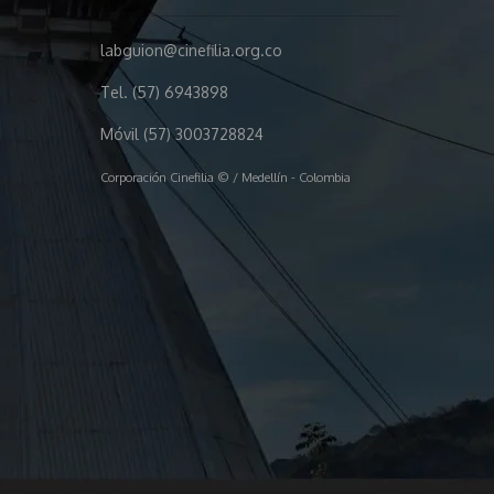
labguion@cinefilia.org.co
Tel. (57) 6943898
Móvil (57) 3003728824
Corporación Cinefilia © / Medellín - Colombia