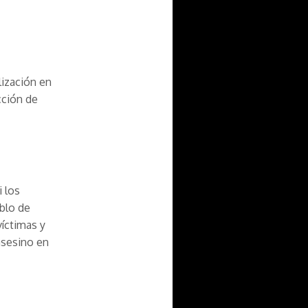
lización en
cción de
i los
blo de
víctimas y
asesino en