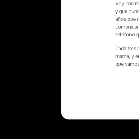
Voy con mi
y que nunc
años que n
comunicar 
teléfono q
Cada tres 
mamá, y e
que vamos 