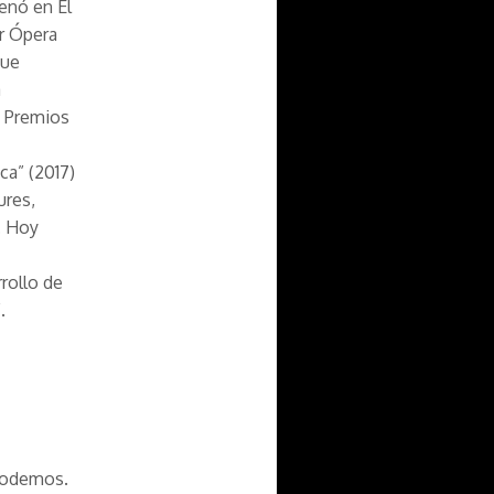
enó en El
or Ópera
fue
a
s Premios
ca” (2017)
ures,
. Hoy
rollo de
.
 podemos.