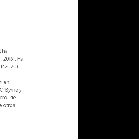
l ha
F 2016). Ha
lin2020).
”
ón en
 O’Byrne y
ero” de
e otros