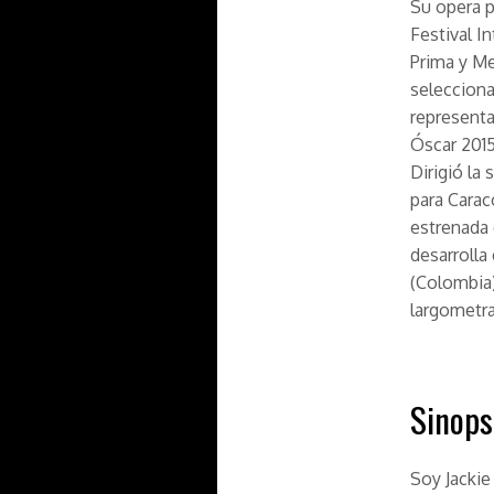
Su opera p
Festival I
Prima y Me
selecciona
representa
Óscar 201
Dirigió la 
para Carac
estrenada 
desarrolla
(Colombia)
largometra
Sinops
Soy Jackie