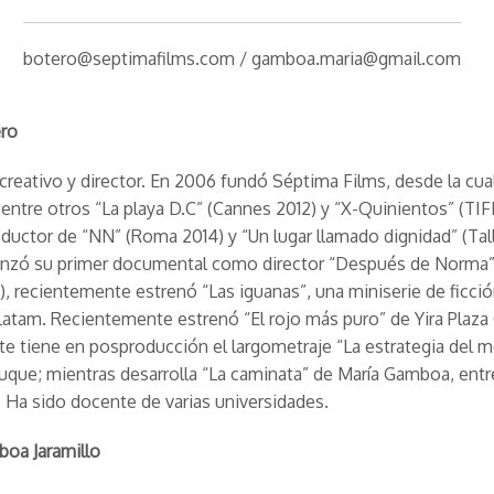
botero@septimafilms.com / gamboa.maria@gmail.com
ero
creativo y director. En 2006 fundó Séptima Films, desde la cua
entre otros “La playa D.C” (Cannes 2012) y “X-Quinientos” (TIF
ductor de “NN” (Roma 2014) y “Un lugar llamado dignidad” (Tal
anzó su primer documental como director “Después de Norma
), recientemente estrenó “Las iguanas”, una miniserie de ficci
tam. Recientemente estrenó “El rojo más puro” de Yira Plaza
e tiene en posproducción el largometraje “La estrategia del m
uque; mientras desarrolla “La caminata” de María Gamboa, entr
 Ha sido docente de varias universidades.
oa Jaramillo