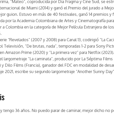
rima, “Mateo”, coproducida por Dia Fragma y Cine Sud, se estr
nternacional de Miami (2014) y ganó el Premio del jurado a Mej
jor guion. Estuvo en más de 40 festivales, ganó 14 premios y 
da por la Academia Colombiana de Artes y Cinematografía par
r a Colombia en la categoría de Mejor Película Extranjera de lo
5.
serie “Revelados” (2007 y 2008) para Canal 13, codirigió “La Caci
ol Televisión, “De brutas, nada”, temporadas 1-2 para Sony Pict
en Amazon Prime (2020) y “La primera vez” para Netflix (2023)
 el largometraje “La caminata”, producido por La Séptima Films
 y Dilo Films (Francia), ganador del FDC en modalidad de desar
je 2021, escribe su segundo largometraje “Another Sunny Day”
is
 y tengo 36 años. No puedo parar de caminar, mejor dicho no