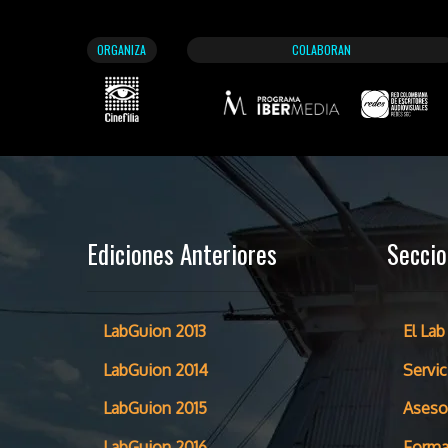
ORGANIZA
COLABORAN
Ediciones Anteriores
Secci
LabGuion 2013
El Lab
LabGuion 2014
Servic
LabGuion 2015
Aseso
LabGuion 2016
Forma