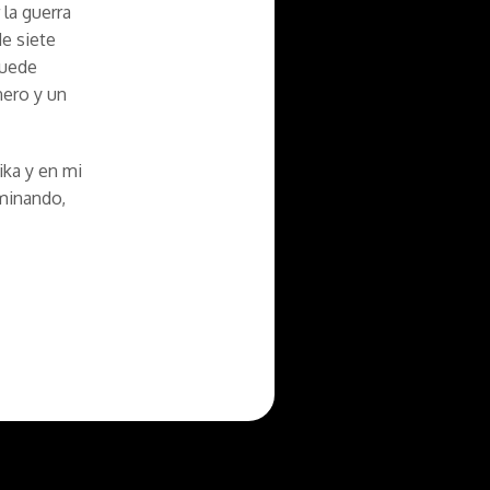
la guerra
de siete
puede
nero y un
ika y en mi
minando,