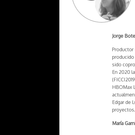
Jorge Bot
Productor 
producido 
sido copro
En 2020 l
(FICCI2019
HBOMax La
actualment
Edgar de L
proyectos.
María Gamb