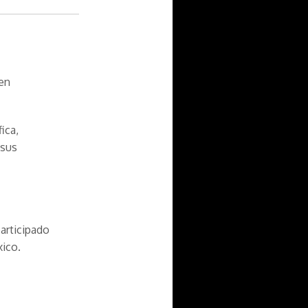
 en
ica,
 sus
articipado
xico.