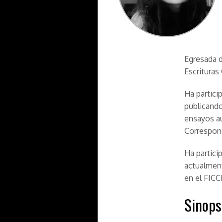
Egresada d
Escrituras
Ha partici
publicando
ensayos au
Correspon
Ha partici
actualment
en el FICC
Sinops