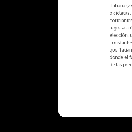
Tatiana (2
bicicletas,
cotidianid
regresa a 
elección, 
constantes
que Tatian
donde él f
de las pre