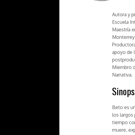
Autora y p
Escuela In
Maestría e
Monterrey 
Productora
apoyo de I
postprodu
Miembro de
Narrativa.
Sinops
Beto es un
los largos
tiempo con
muere, exp