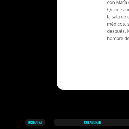
con María 
Quince año
la sala de
médicos, s
después, M
hombre de 
ORGANIZA
COLABORAN