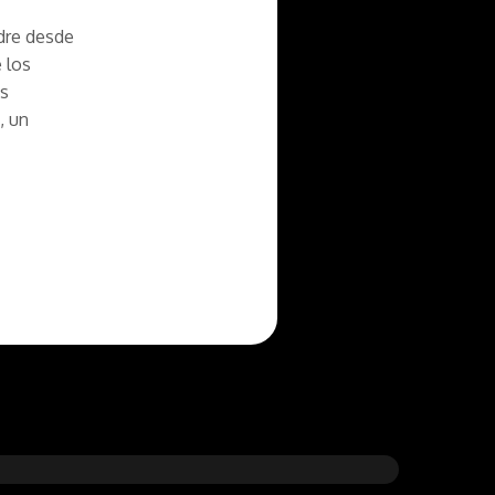
dre desde
 los
es
, un