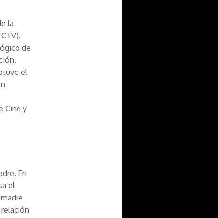
e la
ICTV).
lógico de
ción.
btuvo el
en
e Cine y
adre. En
sa el
u madre
 relación