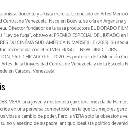
guionista, docente y artista marcial. Licenciado en Artes Menció
d Central de Venezuela. Nace en Bolivia, se cría en Argentina y 
ela. Director fundador de la casa productora EL DORADO FILM
ma “Ley de fuga”, obtuvo el PREMIO ESPECIAL DEL JURADO en 
ES DU CINÉMA SUD-AMÉRICAIN MARSEILLE (2015). Su segun
” fue reconocida con el SILVER HUGO – NEW DIRECTORS
ON, 56th CHICAGO FF - 2020. Es profesor de la Mención Cine
 Artes de la Universidad Central de Venezuela y de la Escuela 
ede en Caracas, Venezuela.
is
068. VERA, una joven y misteriosa garrotera, mezcla de Hamlet
scribe en una perversa competición en la que los mejores garro
sus vidas a cambio de poder. Pero, a VERA solo le obsesiona v
u tío y asesino de su padre, antiguo idealista político deveni