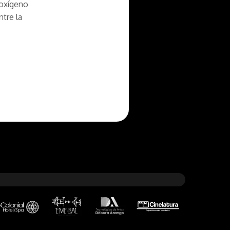
 oxígeno
tre la