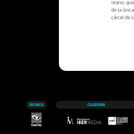
tirano, qu
de la únic
cárcel de 
ORGANIZA
COLABORAN