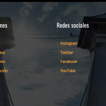
ones
Redes sociales
Instagram
ios
Twitter
res
Facebook
ción
YouTube