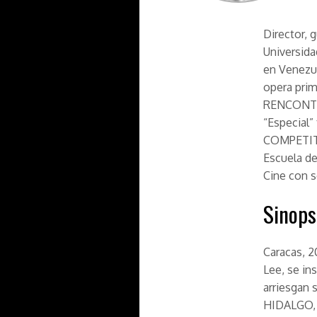
Director, 
Universida
en Venezu
opera pri
RENCONTR
“Especial
COMPETITI
Escuela de
Cine con s
Sinops
Caracas, 2
Lee, se in
arriesgan 
HIDALGO, s