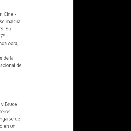
n Cine -
se malcría
S. Su
17°
da obra,
 de la
Nacional de
 y Bruce
teros
engarse de
do en un