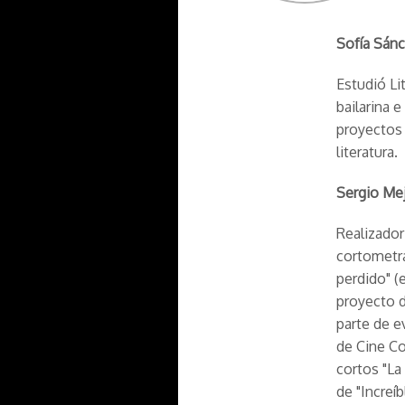
Sofía Sán
Estudió Li
bailarina 
proyectos 
literatura.
Sergio Me
Realizador
cortometraj
perdido" (
proyecto d
parte de e
de Cine Co
cortos "La
de "Increí