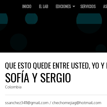
INICIO
EL LAB
EDICIONES
SERVICIOS
AS
QUE ESTO QUEDE ENTRE USTED, YO Y 
SOFÍA Y SERGIO
Colombia
ssanchez3411@gmail.com / chechomejiag@hotmail.com