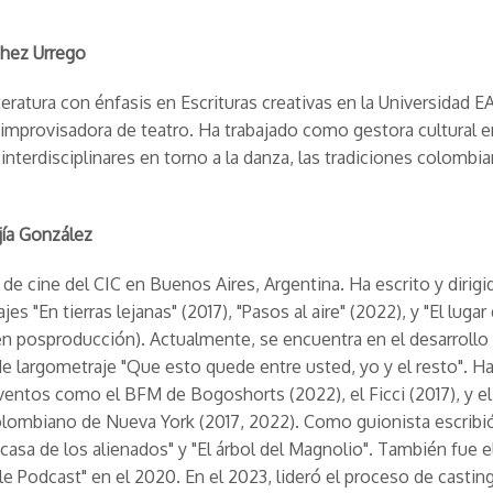
chez Urrego
teratura con énfasis en Escrituras creativas en la Universidad E
e improvisadora de teatro. Ha trabajado como gestora cultural 
interdisciplinares en torno a la danza, las tradiciones colombia
jía González
 de cine del CIC en Buenos Aires, Argentina. Ha escrito y dirigi
es "En tierras lejanas" (2017), "Pasos al aire" (2022), y "El lugar
en posproducción). Actualmente, se encuentra en el desarrollo
e largometraje "Que esto quede entre usted, yo y el resto". H
ventos como el BFM de Bogoshorts (2022), el Ficci (2017), y el
lombiano de Nueva York (2017, 2022). Como guionista escribi
 casa de los alienados" y "El árbol del Magnolio". También fue e
ble Podcast" en el 2020. En el 2023, lideró el proceso de castin