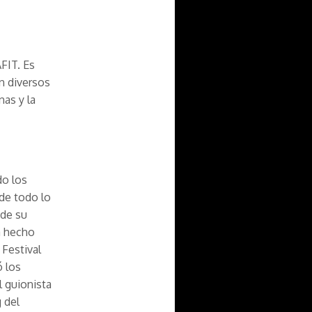
AFIT. Es
en diversos
nas y la
do los
 de todo lo
 de su
a hecho
 Festival
ó los
l guionista
g del