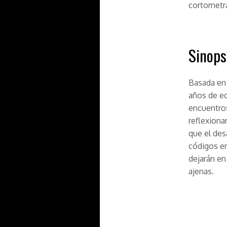
cortometra
Sinops
Basada en 
años de e
encuentros
reflexiona
que el des
códigos en
dejarán en
ajenas.