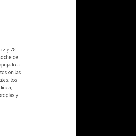
 22 y 28
noche de
mpujado a
tes en las
les, los
línea,
propias y