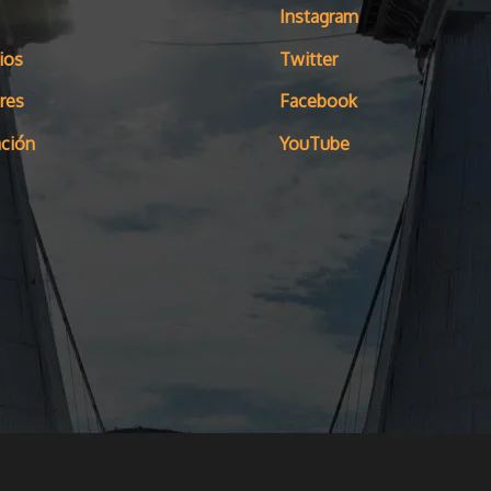
Instagram
ios
Twitter
res
Facebook
ción
YouTube